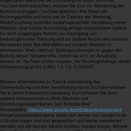
zugeordnet. Wenn Sie die Zuordnung mit Ihrem Profil bei
YouTube nicht wünschen, müssen Sie sich vor Aktivierung des
Buttons ausloggen. YouTube speichert Ihre Daten als
Nutzungsprofile und nutzt sie für Zwecke der Werbung,
Marktforschung und/oder bedarfsgerechten Gestaltung seiner
Website. Eine solche Auswertung erfolgt insbesondere (selbst
für nicht eingeloggte Nutzer) zur Erbringung von
bedarfsgerechter Werbung und um andere Nutzer des sozialen
Netzwerks über Ihre Aktivitäten auf unserer Website zu
informieren. Ihnen steht ein Widerspruchsrecht zu gegen die
Bildung dieser Nutzerprofile, wobei Sie sich zur Ausübung
dessen an YouTube richten müssen. Die Rechtsgrundlage dieser
Datennutzung ist Art. 6 Abs. 1 S. 1 lit. f) DSGVO.
Weitere Informationen zu Zweck und Umfang der
Datenerhebung und ihrer Verarbeitung durch YouTube erhalten
Sie in deren Datenschutzerklärung. Dort erhalten Sie auch
weitere Informationen zu Ihren Rechten und
Einstellungsmöglichkeiten zum Schutze Ihrer
Privatsphäre:
https://www.google.de/intl/de/policies/privacy
.
Soweit personenbezogene Daten auf Server von Google in die
USA übertragen und dort gespeichert und weiter verarbeitet
werden, hat die Google Ireland Limited, Gordon House, Barrow