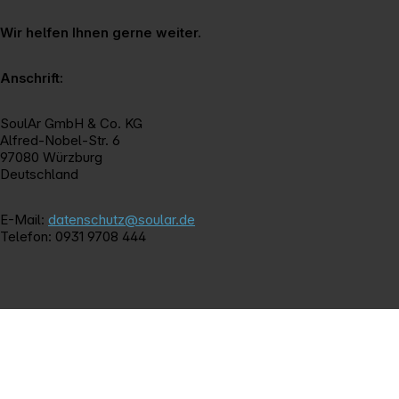
Wir helfen Ihnen gerne weiter.
Anschrift:
SoulAr GmbH & Co. KG
Alfred-Nobel-Str. 6
97080 Würzburg
Deutschland
E-Mail:
datenschutz@soular.de
Telefon: 0931 9708 444