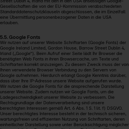
Street Dublin 4, Irland mit den in den USA ansässigen Google-
Gesellschaften die von der EU-Kommission verabschiedeten
Standarddatenschutzklauseln abgeschlossen, die im Einzelfall
eine Übermittlung personenbezogener Daten in die USA
erlauben.
5.5. Google Fonts
Wir nutzen auf unserer Website Schriftarten (Google Fonts) der
Google Ireland Limited, Gordon House, Barrow Street Dublin 4,
Irland („Google“). Beim Aufruf einer Seite lädt Ihr Browser die
benötigten Web Fonts in ihren Browsercache, um Texte und
Schriftarten korrekt anzuzeigen. Zu diesem Zweck muss der von
Ihnen verwendete Browser Verbindung zu den Servern von
Google aufnehmen. Hierdurch erlangt Google Kenntnis darüber,
dass über Ihre IP-Adresse unsere Website aufgerufen wurde.
Wir nutzen die Google Fonts für die ansprechende Darstellung
unserer Website. Zudem nutzen wir Google Fonts, um die
Ladegeschwindigkeit unserer Website zu verbessern. Die
Rechtsgrundlage der Datenverarbeitung sind unsere
berechtigten Interessen gemäß Art. 6 Abs. 1 S. 1 lit. f) DSGVO.
Unser berechtigtes Interesse besteht in der technisch sicheren,
wartungsfreien und effizienten Nutzung von Schriftarten, deren
einheitlicher Darstellung sowie unter Berücksichtigung möglicher