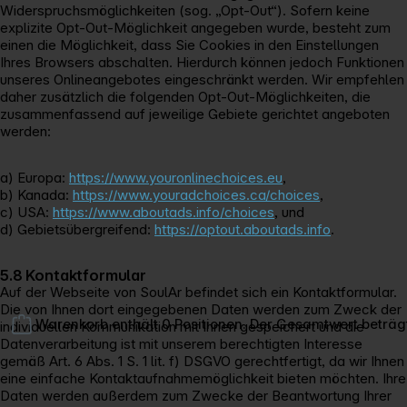
Widerspruchsmöglichkeiten (sog. „Opt-Out“). Sofern keine
explizite Opt-Out-Möglichkeit angegeben wurde, besteht zum
einen die Möglichkeit, dass Sie Cookies in den Einstellungen
Ihres Browsers abschalten. Hierdurch können jedoch Funktionen
unseres Onlineangebotes eingeschränkt werden. Wir empfehlen
daher zusätzlich die folgenden Opt-Out-Möglichkeiten, die
zusammenfassend auf jeweilige Gebiete gerichtet angeboten
werden:
a) Europa:
https://www.youronlinechoices.eu
,
b) Kanada:
https://www.youradchoices.ca/choices
,
c) USA:
https://www.aboutads.info/choices
, und
d) Gebietsübergreifend:
https://optout.aboutads.info
.
5.8 Kontaktformular
Auf der Webseite von SoulAr befindet sich ein Kontaktformular.
Die von Ihnen dort eingegebenen Daten werden zum Zweck der
Warenkorb enthält 0 Positionen. Der Gesamtwert beträg
individuellen Kommunikation mit Ihnen gespeichert und die
Datenverarbeitung ist mit unserem berechtigten Interesse
gemäß Art. 6 Abs. 1 S. 1 lit. f) DSGVO gerechtfertigt, da wir Ihnen
eine einfache Kontaktaufnahmemöglichkeit bieten möchten. Ihre
Daten werden außerdem zum Zwecke der Beantwortung Ihrer