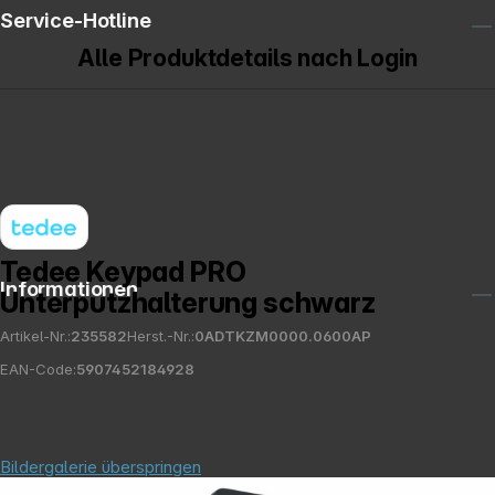
Service-Hotline
Alle Produktdetails nach Login
Tedee Keypad PRO
Informationen
Unterputzhalterung schwarz
Artikel-Nr.:
235582
Herst.-Nr.:
0ADTKZM0000.0600AP
EAN-Code:
5907452184928
Bildergalerie überspringen