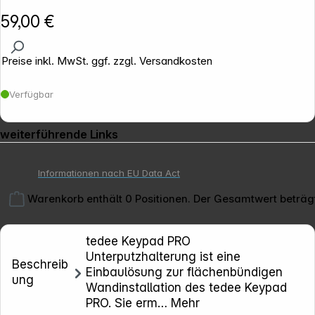
59,00 €
Preise inkl. MwSt. ggf. zzgl. Versandkosten
Verfügbar
weiterführende Links
Informationen nach EU Data Act
Warenkorb enthält 0 Positionen. Der Gesamtwert beträg
tedee Keypad PRO
Unterputzhalterung ist eine
Beschreib
Einbaulösung zur flächenbündigen
ung
Wandinstallation des tedee Keypad
Copyright © 2026
Smartlock
- Alle Rechte vorbehalten.
PRO. Sie erm…
Mehr