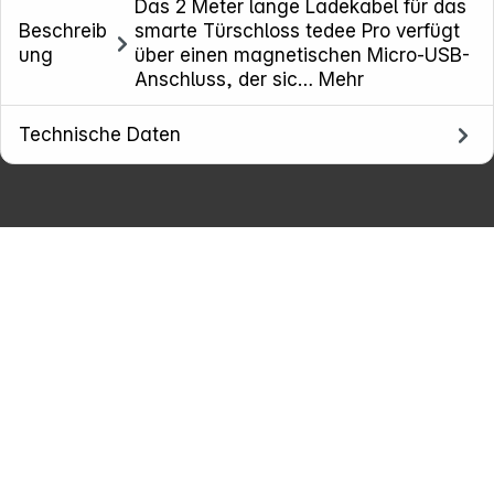
Das 2 Meter lange Ladekabel für das
Beschreib
smarte Türschloss tedee Pro verfügt
Copyright © 2026
Smartlock
- Alle Rechte vorbehalten.
ung
über einen magnetischen Micro-USB-
Anschluss, der sic…
Mehr
Technische Daten