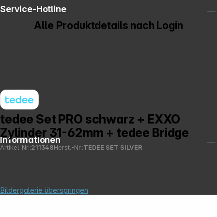
Service-Hotline
Alle Produktdetails nach Login
tedee Set PRO schwarz + EXXO
Zylinder 31-62mm + tedee Bridge
Informationen
Artikel-Nr.:
211348
Herst.-Nr.:
TEDEE SET SILVER
Bildergalerie überspringen